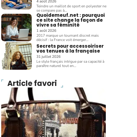
4 août 2026
Teindre un maillot de sport en polyester ne
se compare pas à
…
Quoidemeuf.net : pourquoi
ce site change la façon de
vivre sa féminité
1 août 2026
2017 marque un tournant discret mais
décisif : la France voit émerger
…
Secrets pour accessoiriser
vos tenues à la française
31 juillet 2026
Le style français intrigue par sa capacité à
paraître naturel tout en
…
Article favori