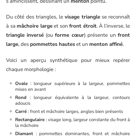
s’amincissent, dessinant un
menton
pointu.
Du côté des triangles, le
visage triangle
se reconnaît
à sa
mâchoire large
et son
front étroit
. À l’inverse, le
triangle inversé
(ou
forme cœur
) présente un
front
large
, des
pommettes hautes
et un
menton affiné
.
Voici un aperçu synthétique pour mieux repérer
chaque morphologie :
Ovale
: longueur supérieure à la largeur, pommettes
mises en avant
Rond
: longueur équivalente à la largeur, contours
adoucis
Carré
: front et mâchoire larges, angles bien présents
Rectangulaire
: visage long, largeur constante du front à
la mâchoire
Diamant
: pommettes dominantes, front et mâchoire