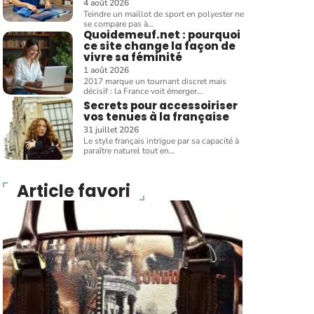
4 août 2026
Teindre un maillot de sport en polyester ne
se compare pas à
…
Quoidemeuf.net : pourquoi
ce site change la façon de
vivre sa féminité
1 août 2026
2017 marque un tournant discret mais
décisif : la France voit émerger
…
Secrets pour accessoiriser
vos tenues à la française
31 juillet 2026
Le style français intrigue par sa capacité à
paraître naturel tout en
…
Article favori