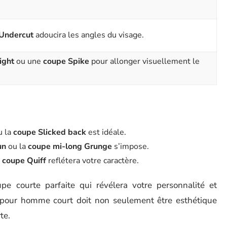
Undercut
adoucira les angles du visage.
ight
ou une
coupe Spike
pour allonger visuellement le
u la
coupe Slicked back
est idéale.
un
ou la
coupe mi-long Grunge
s’impose.
a
coupe Quiff
reflétera votre caractère.
upe courte parfaite qui révélera votre personnalité et
 pour homme court doit non seulement être esthétique
te.