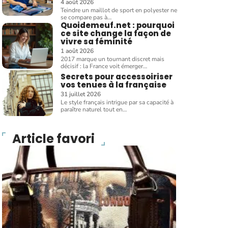
4 août 2026
Teindre un maillot de sport en polyester ne
se compare pas à
…
Quoidemeuf.net : pourquoi
ce site change la façon de
vivre sa féminité
1 août 2026
2017 marque un tournant discret mais
décisif : la France voit émerger
…
Secrets pour accessoiriser
vos tenues à la française
31 juillet 2026
Le style français intrigue par sa capacité à
paraître naturel tout en
…
Article favori