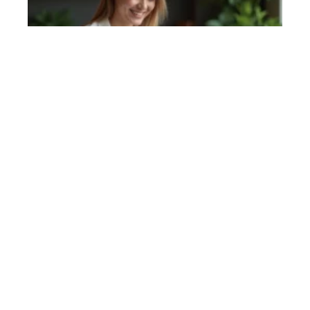
Quoidemeuf.net : pourquoi ce site change la
façon de vivre sa féminité
1 août 2026
2017 marque un tournant discret mais décisif : la France voit émerger
…