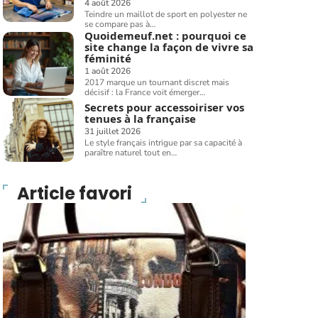
4 août 2026
Teindre un maillot de sport en polyester ne
se compare pas à
…
Quoidemeuf.net : pourquoi ce
site change la façon de vivre sa
féminité
1 août 2026
2017 marque un tournant discret mais
décisif : la France voit émerger
…
Secrets pour accessoiriser vos
tenues à la française
31 juillet 2026
Le style français intrigue par sa capacité à
paraître naturel tout en
…
Article favori