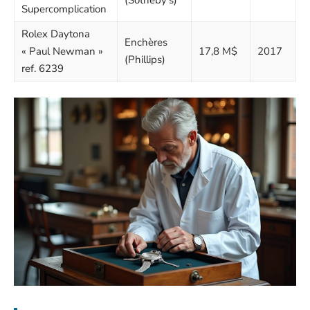
(Sotheby’s)
Supercomplication
Rolex Daytona
Enchères
« Paul Newman »
17,8 M$
2017
(Phillips)
ref. 6239