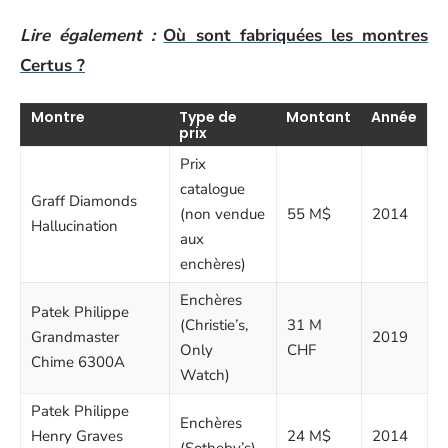
Lire également :
Où sont fabriquées les montres
Certus ?
Montre
Type de
Montant
Année
prix
Prix
catalogue
Graff Diamonds
(non vendue
55 M$
2014
Hallucination
aux
enchères)
Enchères
Patek Philippe
(Christie’s,
31 M
Grandmaster
2019
Only
CHF
Chime 6300A
Watch)
Patek Philippe
Enchères
Henry Graves
24 M$
2014