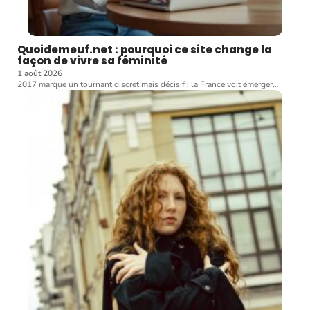
Quoidemeuf.net : pourquoi ce site change la
façon de vivre sa féminité
1 août 2026
2017 marque un tournant discret mais décisif : la France voit émerger
…