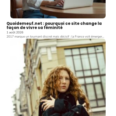
Quoidemeuf.net : pourquoi ce site change la
façon de vivre sa féminité
1 août 2026
2017 marque un tournant discret mais décisif : la France voit émerger
…