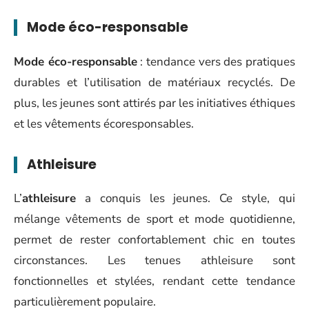
Mode éco-responsable
Mode éco-responsable
: tendance vers des pratiques
durables et l’utilisation de matériaux recyclés. De
plus, les jeunes sont attirés par les initiatives éthiques
et les vêtements écoresponsables.
Athleisure
L’
athleisure
a conquis les jeunes. Ce style, qui
mélange vêtements de sport et mode quotidienne,
permet de rester confortablement chic en toutes
circonstances. Les tenues athleisure sont
fonctionnelles et stylées, rendant cette tendance
particulièrement populaire.