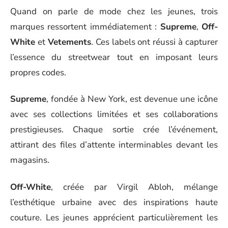
Quand on parle de mode chez les jeunes, trois
marques ressortent immédiatement :
Supreme
,
Off-
White
et
Vetements
. Ces labels ont réussi à capturer
l’essence du streetwear tout en imposant leurs
propres codes.
Supreme
, fondée à New York, est devenue une icône
avec ses collections limitées et ses collaborations
prestigieuses. Chaque sortie crée l’événement,
attirant des files d’attente interminables devant les
magasins.
Off-White
, créée par Virgil Abloh, mélange
l’esthétique urbaine avec des inspirations haute
couture. Les jeunes apprécient particulièrement les