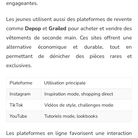
engageantes.
Les jeunes utilisent aussi des plateformes de revente
comme
Depop
et
Grailed
pour acheter et vendre des
vêtements de seconde main. Ces sites offrent une
alternative économique et durable, tout en
permettant de dénicher des pièces rares et
exclusives.
Plateforme
Utilisation principale
Instagram
Inspiration mode, shopping direct
TikTok
Vidéos de style, challenges mode
YouTube
Tutoriels mode, lookbooks
Les plateformes en ligne favorisent une interaction