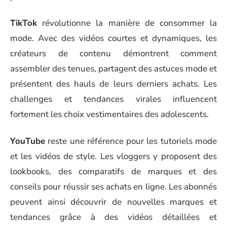
TikTok
révolutionne la manière de consommer la
mode. Avec des vidéos courtes et dynamiques, les
créateurs de contenu démontrent comment
assembler des tenues, partagent des astuces mode et
présentent des hauls de leurs derniers achats. Les
challenges et tendances virales influencent
fortement les choix vestimentaires des adolescents.
YouTube
reste une référence pour les tutoriels mode
et les vidéos de style. Les vloggers y proposent des
lookbooks, des comparatifs de marques et des
conseils pour réussir ses achats en ligne. Les abonnés
peuvent ainsi découvrir de nouvelles marques et
tendances grâce à des vidéos détaillées et