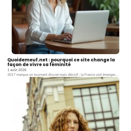
Quoidemeuf.net : pourquoi ce site change la
façon de vivre sa féminité
1 août 2026
2017 marque un tournant discret mais décisif : la France voit émerger
…