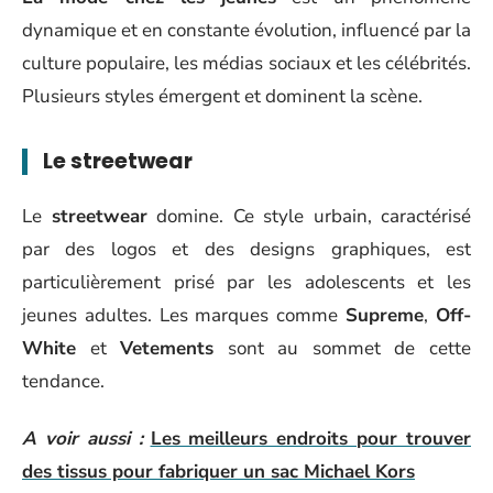
dynamique et en constante évolution, influencé par la
culture populaire, les médias sociaux et les célébrités.
Plusieurs styles émergent et dominent la scène.
Le streetwear
Le
streetwear
domine. Ce style urbain, caractérisé
par des logos et des designs graphiques, est
particulièrement prisé par les adolescents et les
jeunes adultes. Les marques comme
Supreme
,
Off-
White
et
Vetements
sont au sommet de cette
tendance.
A voir aussi :
Les meilleurs endroits pour trouver
des tissus pour fabriquer un sac Michael Kors