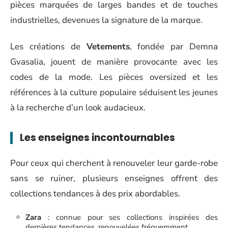
pièces marquées de larges bandes et de touches
industrielles, devenues la signature de la marque.
Les créations de
Vetements
, fondée par Demna
Gvasalia, jouent de manière provocante avec les
codes de la mode. Les pièces oversized et les
références à la culture populaire séduisent les jeunes
à la recherche d’un look audacieux.
Les enseignes incontournables
Pour ceux qui cherchent à renouveler leur garde-robe
sans se ruiner, plusieurs enseignes offrent des
collections tendances à des prix abordables.
Zara
: connue pour ses collections inspirées des
dernières tendances, renouvelées fréquemment.