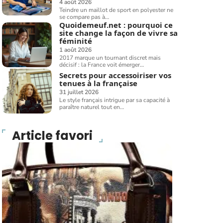
4 août 2026
Teindre un maillot de sport en polyester ne
se compare pas à
…
Quoidemeuf.net : pourquoi ce
site change la façon de vivre sa
féminité
1 août 2026
2017 marque un tournant discret mais
décisif : la France voit émerger
…
Secrets pour accessoiriser vos
tenues à la française
31 juillet 2026
Le style français intrigue par sa capacité à
paraître naturel tout en
…
Article favori