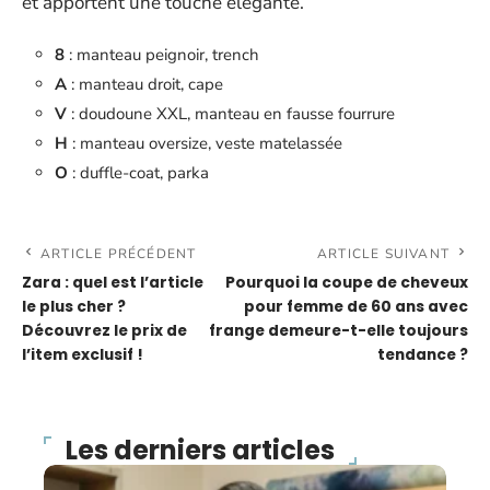
et apportent une touche élégante.
8
: manteau peignoir, trench
A
: manteau droit, cape
V
: doudoune XXL, manteau en fausse fourrure
H
: manteau oversize, veste matelassée
O
: duffle-coat, parka
ARTICLE PRÉCÉDENT
ARTICLE SUIVANT
Zara : quel est l’article
Pourquoi la coupe de cheveux
le plus cher ?
pour femme de 60 ans avec
Découvrez le prix de
frange demeure-t-elle toujours
l’item exclusif !
tendance ?
Les derniers articles