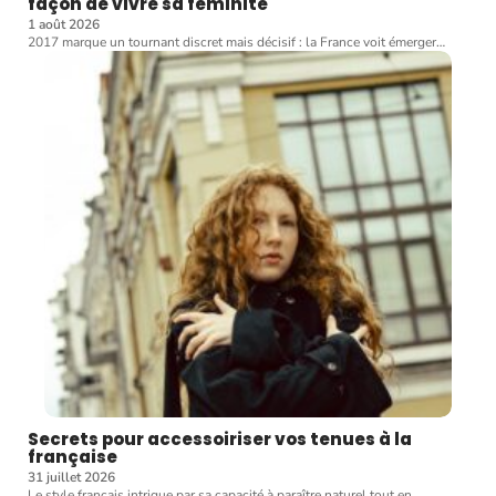
façon de vivre sa féminité
1 août 2026
2017 marque un tournant discret mais décisif : la France voit émerger
…
Secrets pour accessoiriser vos tenues à la
française
31 juillet 2026
Le style français intrigue par sa capacité à paraître naturel tout en
…