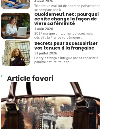
4 août 2026
Teindre un maillot de sport en polyester ne
se compare pas à
…
Quoidemeuf.net : pourquoi
ce site change la façon de
vivre sa féminité
1 août 2026
2017 marque un tournant discret mais
décisif : la France voit émerger
…
Secrets pour accessoiriser
vos tenues à la française
31 juillet 2026
Le style français intrigue par sa capacité à
paraître naturel tout en
…
Article favori