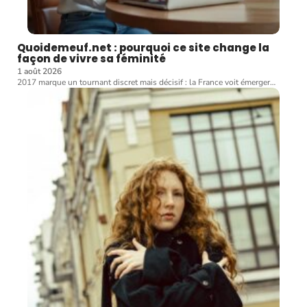
Quoidemeuf.net : pourquoi ce site change la
façon de vivre sa féminité
1 août 2026
2017 marque un tournant discret mais décisif : la France voit émerger
…