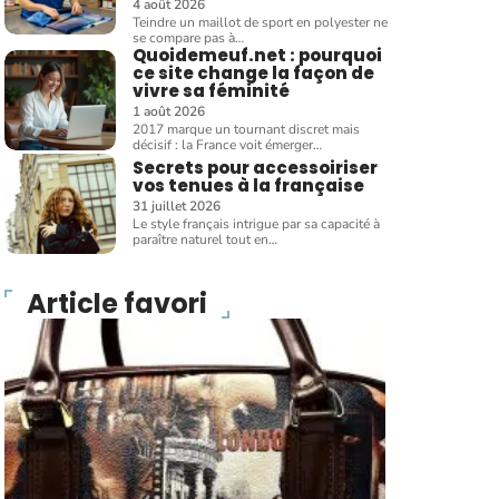
4 août 2026
Teindre un maillot de sport en polyester ne
se compare pas à
…
Quoidemeuf.net : pourquoi
ce site change la façon de
vivre sa féminité
1 août 2026
2017 marque un tournant discret mais
décisif : la France voit émerger
…
Secrets pour accessoiriser
vos tenues à la française
31 juillet 2026
Le style français intrigue par sa capacité à
paraître naturel tout en
…
Article favori