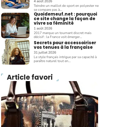
4 août 2026
Teindre un maillot de sport en polyester ne
se compare pas à
…
Quoidemeuf.net : pourquoi
ce site change la façon de
vivre sa féminité
1 août 2026
2017 marque un tournant discret mais
décisif : la France voit émerger
…
Secrets pour accessoiriser
vos tenues à la française
31 juillet 2026
Le style français intrigue par sa capacité à
paraître naturel tout en
…
Article favori