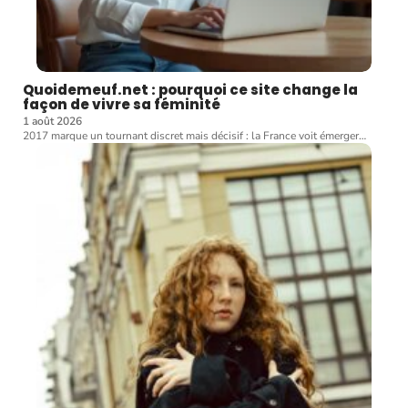
Quoidemeuf.net : pourquoi ce site change la
façon de vivre sa féminité
1 août 2026
2017 marque un tournant discret mais décisif : la France voit émerger
…